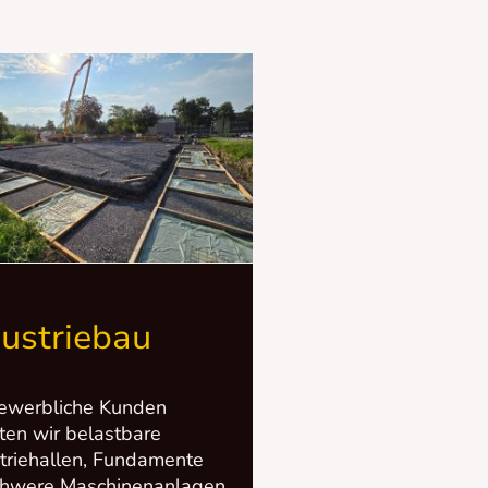
dustriebau
ewerbliche Kunden
hten wir belastbare
triehallen, Fundamente
chwere Maschinenanlagen