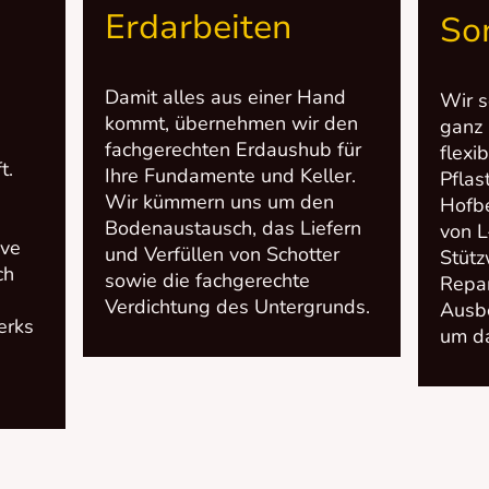
Erdarbeiten
So
Damit alles aus einer Hand
Wir s
kommt, übernehmen wir den
ganz 
fachgerechten Erdaushub für
flexi
t.
Ihre Fundamente und Keller.
Pflas
Wir kümmern uns um den
Hofbe
Bodenaustausch, das Liefern
von L
ive
und Verfüllen von Schotter
Stüt
ch
sowie die fachgerechte
Repar
Verdichtung des Untergrunds.
Ausb
erks
um d